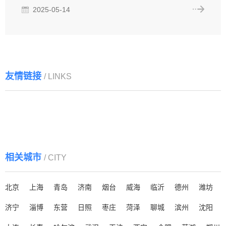
2025-05-14
友情链接
/ LINKS
上海公积金代办网
青岛打听网
公积金代办咨询服务网
公积金代办资讯网
分类目录
相关城市
/ CITY
北京
上海
青岛
济南
烟台
威海
临沂
德州
潍坊
济宁
淄博
东营
日照
枣庄
菏泽
聊城
滨州
沈阳