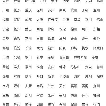
大连
长春
哈尔滨
武汉
天津
西安
合肥
芜湖
郑州
广州
长沙
重庆
深圳
苏州
南京
杭州
无锡
温州
福州
昆明
成都
太原
连云港
贵阳
南昌
银川
佛山
宁波
扬州
武昌
南阳
邯郸
保定
徐州
周口
东莞
金华
嘉兴
常州
泉州
珠海
阜阳
唐山
沧州
邢台
洛阳
临汾
长治
大同
朔州
阳泉
廊坊
衡水
张家口
运城
吕梁
铜川
延安
承德
秦皇岛
齐齐哈尔
泰安
盐城
淮安
宿州
淮南
安庆
蚌埠
马鞍山
六安
滁州
毫州
宣城
商丘
开封
新乡
平顶山
渭南
咸阳
榆林
宝鸡
汉中
安康
商洛
兰州
天水
襄阳
黄冈
荆州
宜昌
衡阳
邵阳
常德
永州
岳阳
郴州
怀化
株洲
益阳
娄底
湘潭
湖州
绍兴
台州
衢州
丽水
江门