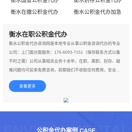
衡水国管公积金代办
衡水封存公积金代办
衡水在缴公积金代办
衡水公积金代办加急
衡水在职公积金代办
衡水公积金代办咨询网是本地专业从事公积金咨询代办的专业
公司：上门面对面服务：176-6093-7151（保存联系方式以备
不时之需）公司从事相关业务十余年，在职、离职、封存、疑
难问题均可前来免费咨询，前期我们不收取任何费用，安全可
靠，请您放心！丰富的公积金代办咨询经验以及资源，服务广
查看更多
大朋友的公积金相关服务。一切以客户的实际情况和条件，因
人施策因地制宜，最终实现客户的需求为目的。望广大朋
ENVIRONMENTAL
公积金代办案例 CASE