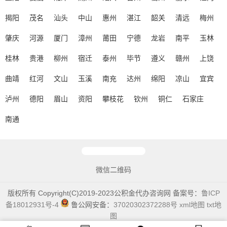
揭阳
茂名
汕头
中山
惠州
湛江
韶关
清远
梅州
肇庆
河源
厦门
漳州
莆田
宁德
龙岩
南平
玉林
桂林
贵港
柳州
宿迁
泰州
毕节
遵义
赣州
上饶
曲靖
红河
文山
玉溪
南充
达州
绵阳
凉山
宜宾
泸州
德阳
眉山
资阳
攀枝花
钦州
铜仁
石家庄
南通
微信二维码
版权所有 Copyright(C)2019-2023公积金代办咨询网 备案号：
鲁ICP
备18012931号-4
鲁公网安备：
37020302372288号
xml地图
txt地
图